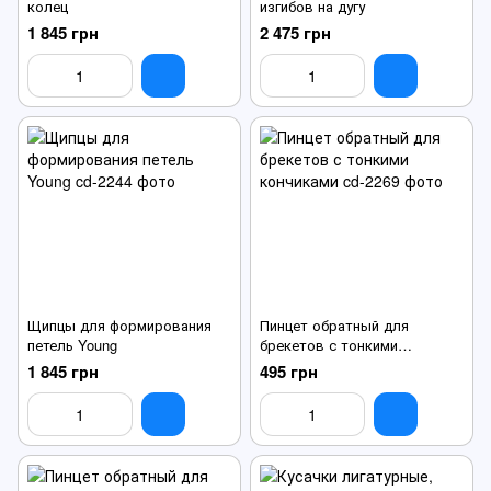
колец
изгибов на дугу
1 845 грн
2 475 грн
Щипцы для формирования
Пинцет обратный для
петель Young
брекетов с тонкими
кончиками
1 845 грн
495 грн