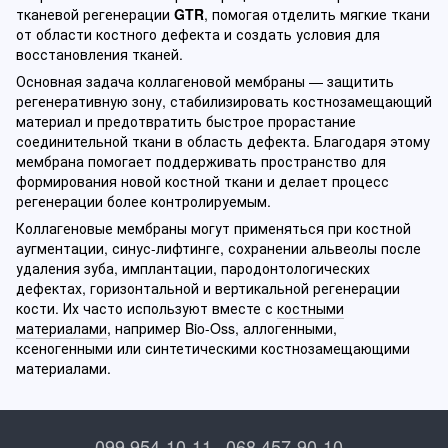
тканевой регенерации
GTR
, помогая отделить мягкие ткани
от области костного дефекта и создать условия для
восстановления тканей.
Основная задача коллагеновой мембраны — защитить
регенеративную зону, стабилизировать костнозамещающий
материал и предотвратить быстрое прорастание
соединительной ткани в область дефекта. Благодаря этому
мембрана помогает поддерживать пространство для
формирования новой костной ткани и делает процесс
регенерации более контролируемым.
Коллагеновые мембраны могут применяться при костной
аугментации, синус-лифтинге, сохранении альвеолы после
удаления зуба, имплантации, пародонтологических
дефектах, горизонтальной и вертикальной регенерации
кости. Их часто используют вместе с
костными
материалами
, например Bio-Oss, аллогенными,
ксеногенными или синтетическими костнозамещающими
материалами.
099 954-10-11
068 457-90-10