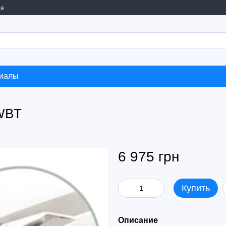
ия
риалы
 WBT
6 975 грн
Купить
Описание