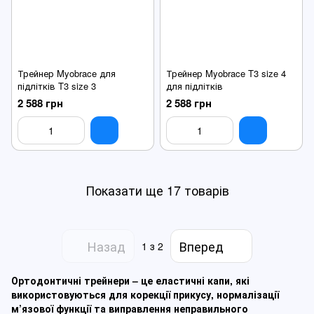
Трейнер Myobrace для
Трейнер Myobrace T3 size 4
підлітків T3 size 3
для підлітків
2 588 грн
2 588 грн
Показати ще 17 товарів
Назад
Вперед
1
з 2
Ортодонтичні трейнери – це еластичні капи, які
використовуються для корекції прикусу, нормалізації
м’язової функції та виправлення неправильного