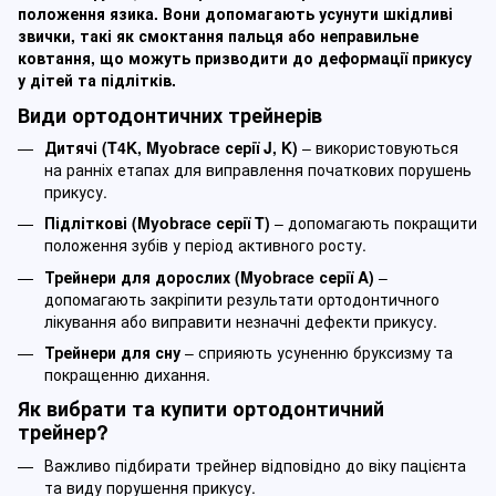
положення язика. Вони допомагають усунути шкідливі
звички, такі як смоктання пальця або неправильне
ковтання, що можуть призводити до деформації прикусу
у дітей та підлітків.
Види ортодонтичних трейнерів
Дитячі (T4K,
Myobrace серії J, K
)
– використовуються
на ранніх етапах для виправлення початкових порушень
прикусу.
Підліткові (
Myobrace серії T
)
– допомагають покращити
положення зубів у період активного росту.
Трейнери для дорослих
(
Myobrace серії A
)
–
допомагають закріпити результати ортодонтичного
лікування або виправити незначні дефекти прикусу.
Трейнери для сну
– сприяють усуненню бруксизму та
покращенню дихання.
Як вибрати та купити ортодонтичний
трейнер?
Важливо підбирати трейнер відповідно до віку пацієнта
та виду порушення прикусу.