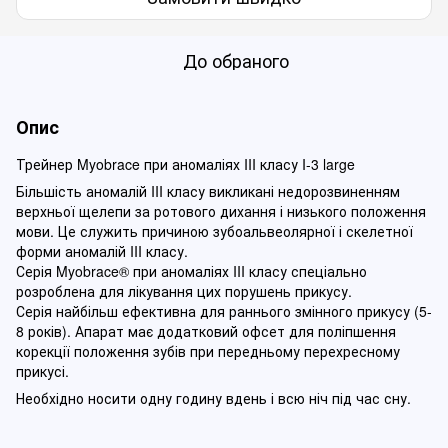
До обраного
Опис
Трейнер Myobrace при аномаліях III класу I-3 large
Більшість аномалій III класу викликані недорозвиненням
верхньої щелепи за ротового дихання і низького положення
мови. Це служить причиною зубоальвеолярної і скелетної
форми аномалій III класу.
Серія Myobrace® при аномаліях III класу спеціально
розроблена для лікування цих порушень прикусу.
Серія найбільш ефективна для раннього змінного прикусу (5-
8 років). Апарат має додатковий офсет для поліпшення
корекції положення зубів при передньому перехресному
прикусі.
Необхідно носити одну годину вдень і всю ніч під час сну.