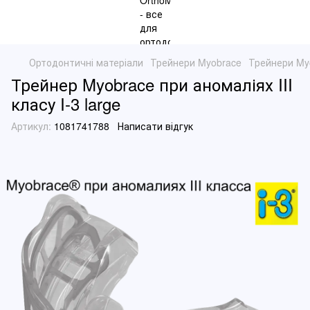
Ортодонтичні матеріали
Трейнери Myobrace
Трейнери My
Трейнер Myobrace при аномаліях III
класу I-3 large
Артикул:
1081741788
Написати відгук