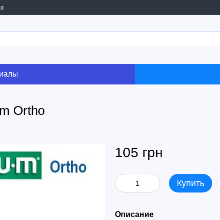
ия
риалы
m Ortho
105 грн
Купить
Описание