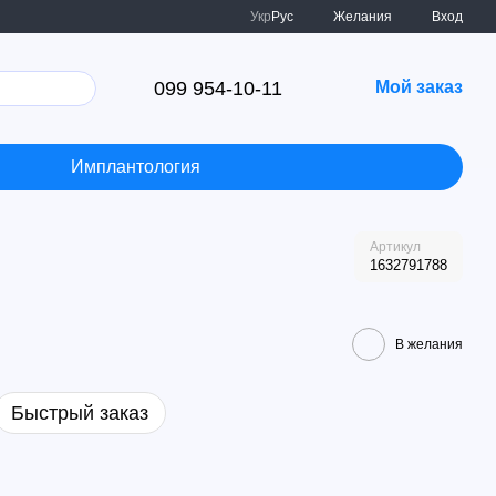
Укр
Рус
Желания
Вход
099 954-10-11
Мой заказ
Имплантология
Артикул
1632791788
В желания
Быстрый заказ