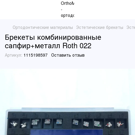
Ортодонтические материалы
Эстетические брекеты
Эст
Брекеты комбинированные
сапфир+металл Roth 022
Артикул:
1115198597
Оставить отзыв