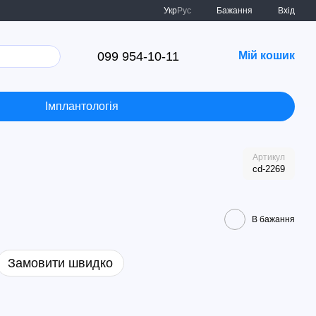
Укр
Рус
Бажання
Вхід
099 954-10-11
Мій кошик
Імплантологія
Артикул
cd-2269
В бажання
Замовити швидко