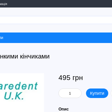
мація
ли
онкими кінчиками
495 грн
Купити
Опис