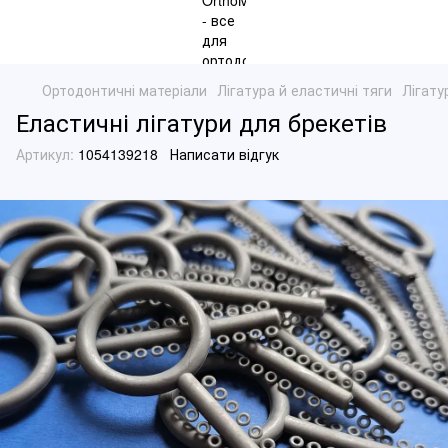
Ортодонтичні матеріали
Лігатура й еластичні тяги
Лігату
Еластичні лігатури для брекетів
Артикул:
1054139218
Написати відгук