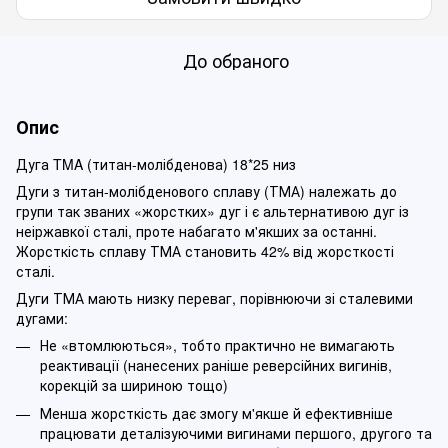
До обраного
Опис
Дуга TMA (титан-молібденова) 18*25 низ
Дуги з титан-молібденового сплаву (ТМА) належать до
групи так званих «жорстких» дуг і є альтернативою дуг із
неіржавкої сталі, проте набагато м'якших за останні.
Жорсткість сплаву ТМА становить 42% від жорсткості
сталі.
Дуги ТМА мають низку переваг, порівнюючи зі сталевими
дугами:
Не «втомлюються», тобто практично не вимагають
реактивації (нанесених раніше реверсійних вигинів,
корекцій за шириною тощо)
Менша жорсткість дає змогу м'якше й ефективніше
працювати деталізуючими вигинами першого, другого та