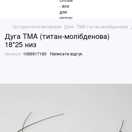
Ортодонтичні матеріали
Дуги
TMA (титан-молібденова)
Дуга TMA (титан-молібденова)
18*25 низ
Артикул:
1066917160
Написати відгук