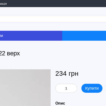
мація
ли
22 верх
234 грн
Купити
Опис