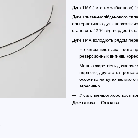
Дуга TMA (титан-молібденова) 1
Дуги з титан-молібденового спла
альтернативою дуг з нержавіючої
становить 42 % від твердості ста
Дуги ТМА володіють рядом перев
Не «втомлюються», тобто пр
реверсионных вигинів, корекці
Менша жорсткість дозволяє
першого, другого та третьог
особливо на дугах великого п
агресивно.
У силу меншої жорсткості во
Доставка
Оплата
ю