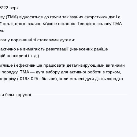
6*22 верх
ву (ТМА) відносяться до групи так званих «жорстких» дуг і є
 сталі, проте значно м'якше останніх. Твердість сплаву ТМА
лі.
аг у порівнянні зі сталевими дугами:
актично не вимагають реактивації (нанесених раніше
й по ширині і т. д.)
 м'якше і ефективніше працювати детализирующими вигинами
о порядку. ТМА — дуга вибору для активної роботи з торком,
ерерізу (.019×.025 і більше), коли сталеві дуги діють занадто
ни більш пружні