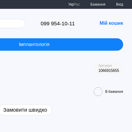
Укр
Рус
Бажання
Вхід
099 954-10-11
Мій кошик
Імплантологія
Артикул
1066915655
В бажання
Замовити швидко