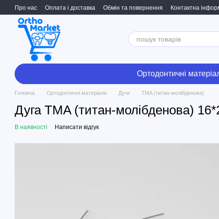
Перейти до основного контенту
Про нас
Оплата і доставка
Обмін та повернення
Контактна інфор
Ортодонтичні матеріа
Головна
Ортодонтичні матеріали
Дуги
TMA (титан-молібденова)
Дуга TMA (титан-молібденова) 16*
В наявності
Написати відгук