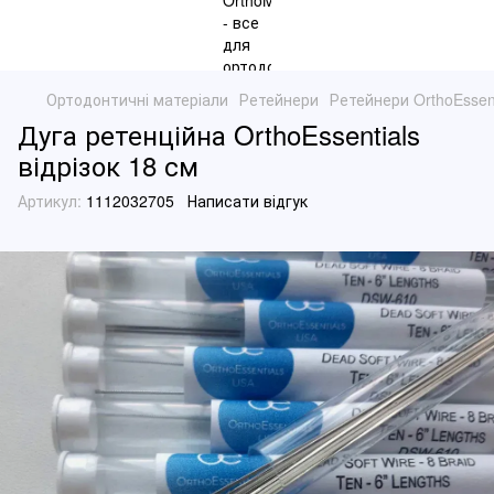
Ортодонтичні матеріали
Ретейнери
Ретейнери OrthoEssent
Дуга ретенційна OrthoEssentials
відрізок 18 см
Артикул:
1112032705
Написати відгук