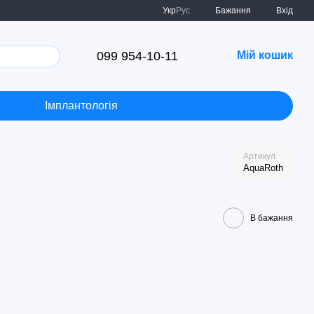
Укр
Рус
Бажання
Вхід
099 954-10-11
Мій кошик
Імплантологія
Артикул
AquaRoth
В бажання