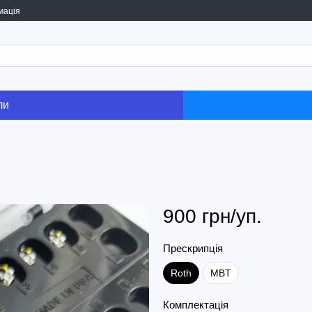
мація
ли
900 грн/уп.
Прескрипція
Roth
MBT
Комплектація