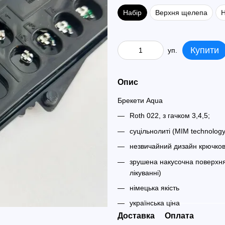
Набір
Верхня щелепа
Купити
уп.
Опис
Брекети Aqua
Roth 022, з гачком 3,4,5;
суцільнолиті (MIM technology
незвичайний дизайн крючков 
зрушена накусочна поверхня 
лікуванні)
німецька якість
українська ціна
Доставка
Оплата