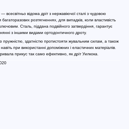
т — всесвітньо відома дріт з нержавіючої сталі з чудовою
и багаторазових розтягненнях, для випадків, коли властивість
лючовим. Сталь, піддана подвійного затвердіння, гарантує
внянні з іншими видами ортодонтичного дроту.
єю пружністю, здатністю протистояти жувальним силам, а також
навіть при використанні допоміжних і еластичних матеріалів.
кривала прикус так само ефективно, як дріт Уилкока.
 020