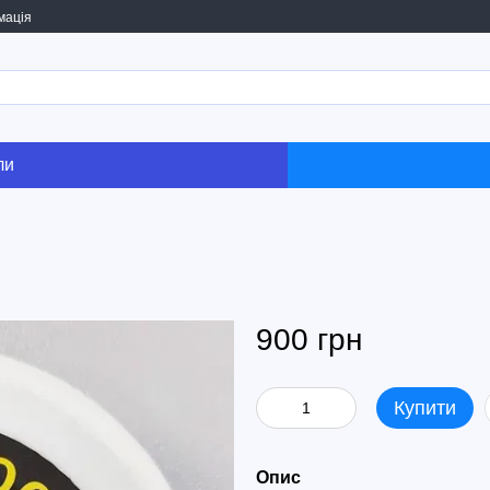
мація
ли
900 грн
Купити
Опис