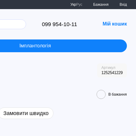
Укр
Рус
Бажання
Вхід
099 954-10-11
Мій кошик
Імплантологія
Артикул
1252541229
В бажання
Замовити швидко