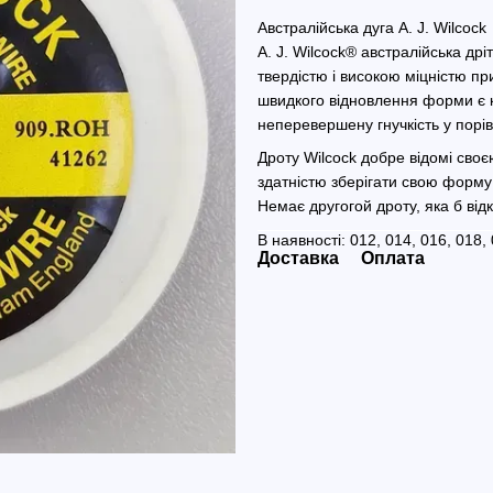
Австралійська дуга A. J. Wilcock
A. J. Wilcock® австралійська дрі
твердістю і високою міцністю пр
швидкого відновлення форми є к
неперевершену гнучкість у порі
Дроту Wilcock добре відомі сво
здатністю зберігати свою форму 
Немає другогой дроту, яка б від
В наявності: 012, 014, 016, 018,
Доставка
Оплата